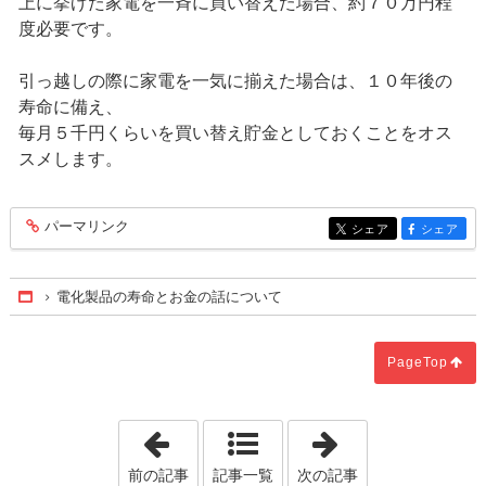
上に挙げた家電を一斉に買い替えた場合、約７０万円程
度必要です。
引っ越しの際に家電を一気に揃えた場合は、１０年後の
寿命に備え、
毎月５千円くらいを買い替え貯金としておくことをオス
スメします。
パーマリンク
entry283
シェア
シェア
entry283
entry283
電化製品の寿命とお金の話について
Home
PageTop
「家の断熱が大切な理由について」
「24時間換気
前の記事
記事一覧
次の記事