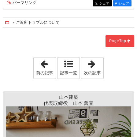
パーマリンク
entry286
シェア
シェア
entry286
entry286
ご近所トラブルについて
Home
PageTop
「浮かせる収納」
「お家の安全の
前の記事
記事一覧
次の記事
山本建築
代表取締役 山本 義宣