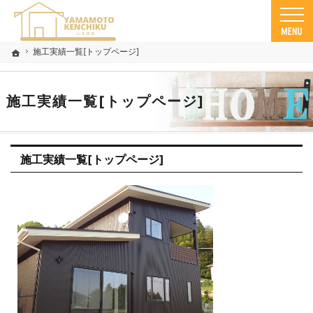
親切丁寧な仕事が評判です。小美玉市で木造住宅の建築士をお探しなら当社にご相談くだ
茨城県小美玉市を中心に木造住宅・デザイン住宅のことなら山本建築まで！
施工実績一覧[トップページ]
ホーム
施工実績一覧[トップページ]
施工実績一覧[トップページ]