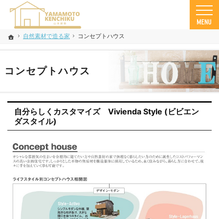
親切丁寧な仕事が評判です。小美玉市で木造住宅の建築士をお探しなら当社にご相談くだ
茨城県小美玉市を中心に木造住宅・デザイン住宅のことなら山本建築まで！
自然素材で造る家
コンセプトハウス
ホーム
コンセプトハウス
自分らしくカスタマイズ Vivienda Style (ビビエン
ダスタイル)