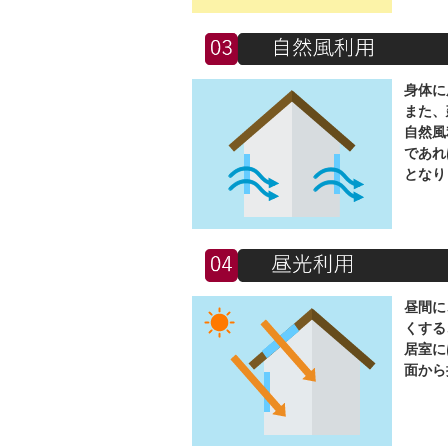
身体に
また、
自然風
であれ
となり
昼間に
くする
居室に
面から