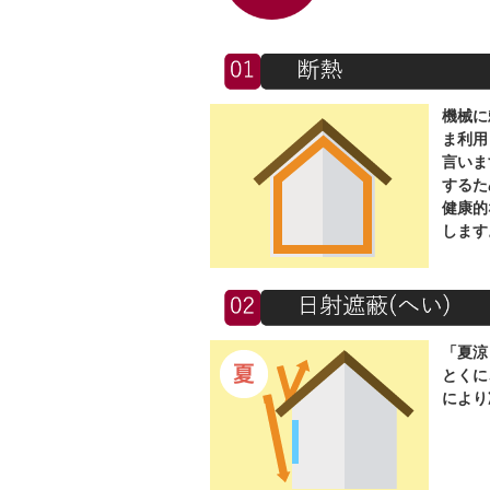
機械に
ま利用
言いま
するた
健康的
します
「夏涼
とくに
により