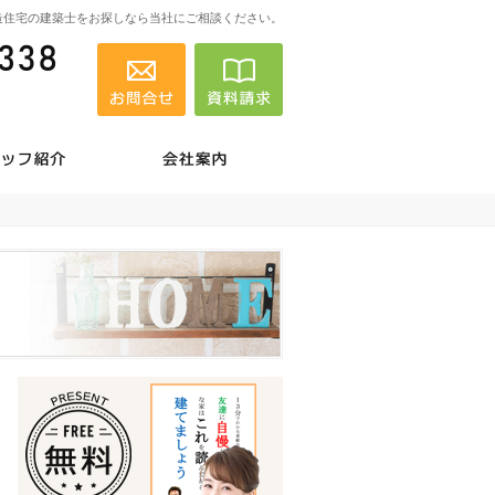
造住宅の建築士をお探しなら当社にご相談ください。
0299-52-1338
営業時間
お問合せ
資料請求
9:00～19:00
定休日
木曜日
の実例
凄腕の職人さん紹介
会社案内
0299-52
営業時
お問合せ
資料請求
間
9:00
～
19:00
定休日
木曜日